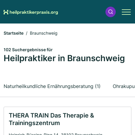
Startseite
Braunschweig
102 Suchergebnisse für
Heilpraktiker in Braunschweig
Naturheilkundliche Ernährungsberatung (1)
Ohrakupun
THERA TRAIN Das Therapie &
Trainingszentrum
Heinrich-Büssing-Ring 14, 38102 Braunschweig