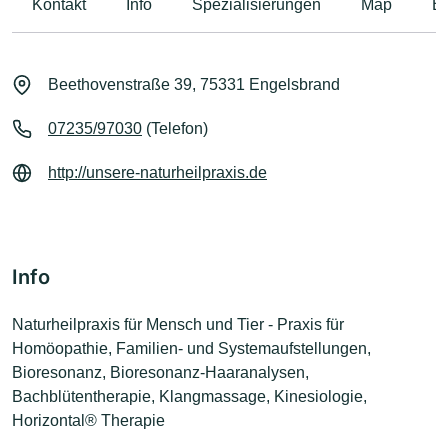
Kontakt
Info
Spezialisierungen
Map
B
Beethovenstraße 39, 75331 Engelsbrand
07235/97030
(Telefon)
http://unsere-naturheilpraxis.de
Info
Naturheilpraxis für Mensch und Tier - Praxis für
Homöopathie, Familien- und Systemaufstellungen,
Bioresonanz, Bioresonanz-Haaranalysen,
Bachblütentherapie, Klangmassage, Kinesiologie,
Horizontal® Therapie