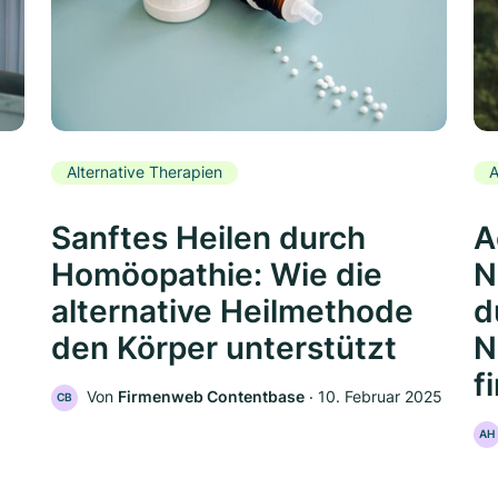
Alternative Therapien
A
Sanftes Heilen durch
A
Homöopathie: Wie die
N
alternative Heilmethode
d
den Körper unterstützt
N
f
Von
Firmenweb Contentbase
‧
10. Februar 2025
CB
AH