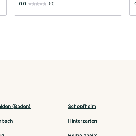
0.0
(0)
elden (Baden)
Schopfheim
nbach
Hinterzarten
rg
Herbolzheim