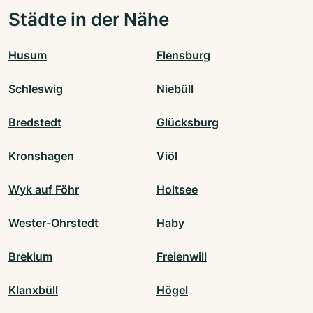
Städte in der Nähe
Husum
Flensburg
Schleswig
Niebüll
Bredstedt
Glücksburg
Kronshagen
Viöl
Wyk auf Föhr
Holtsee
Wester-Ohrstedt
Haby
Breklum
Freienwill
Klanxbüll
Högel