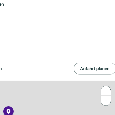
en
n
Anfahrt planen
+
−