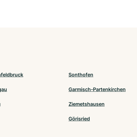
nfeldbruck
Sonthofen
gau
Garmisch-Partenkirchen
g
Ziemetshausen
Görisried