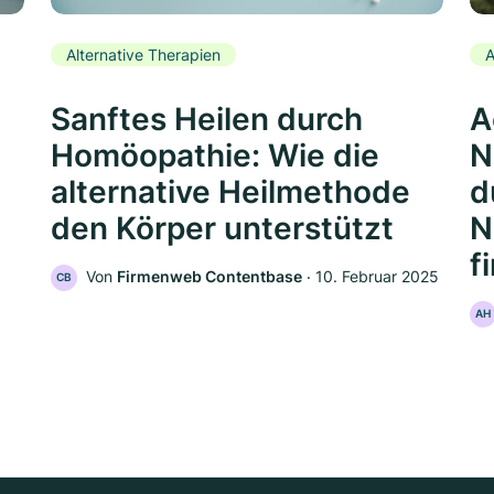
Alternative Therapien
A
Sanftes Heilen durch
A
Homöopathie: Wie die
N
alternative Heilmethode
d
den Körper unterstützt
N
f
Von
Firmenweb Contentbase
‧
10. Februar 2025
CB
AH