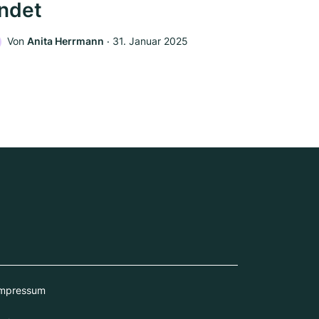
indet
Von
Anita Herrmann
‧
31. Januar 2025
mpressum