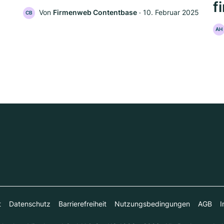
f
Von
Firmenweb Contentbase
‧
10. Februar 2025
CB
AH
t
Datenschutz
Barrierefreiheit
Nutzungsbedingungen
AGB
I