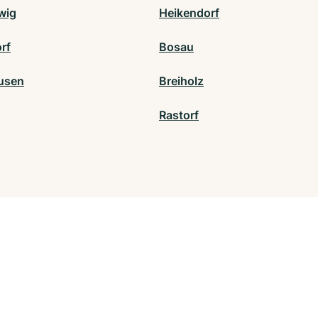
wig
Heikendorf
rf
Bosau
usen
Breiholz
Rastorf