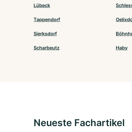
Lübeck
Schles
Tappendorf
Oelixdo
Sierksdorf
Böhnh
Scharbeutz
Haby
Neueste Fachartikel