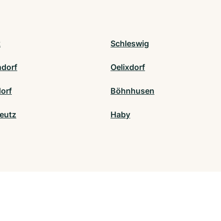
k
Schleswig
dorf
Oelixdorf
dorf
Böhnhusen
eutz
Haby