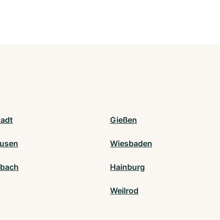
adt
Gießen
ausen
Wiesbaden
lbach
Hainburg
Weilrod