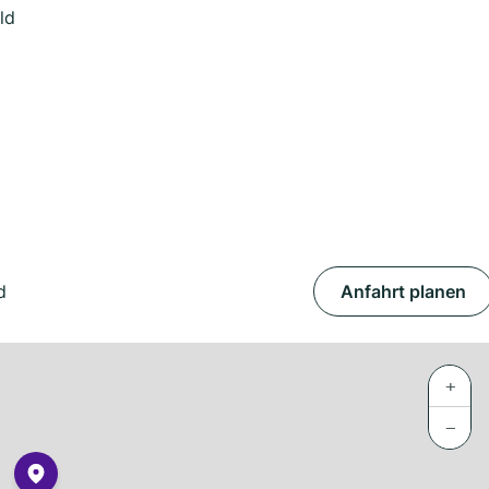
ld
d
Anfahrt planen
+
−