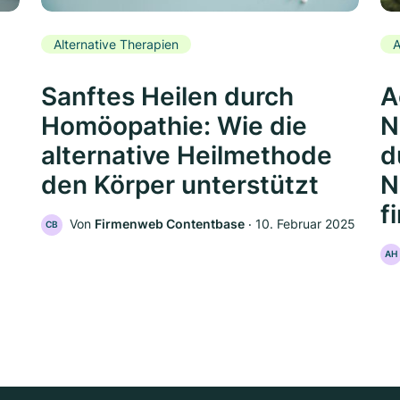
Alternative Therapien
A
Sanftes Heilen durch
A
Homöopathie: Wie die
N
alternative Heilmethode
d
den Körper unterstützt
N
f
Von
Firmenweb Contentbase
‧
10. Februar 2025
CB
AH