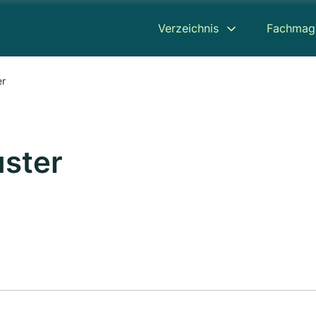
Verzeichnis
Fachmag
er
uster