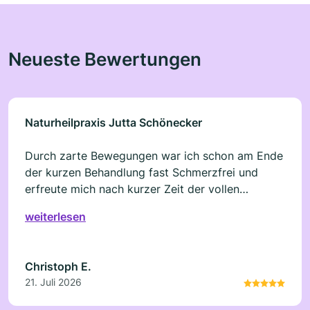
Neueste Bewertungen
Naturheilpraxis Jutta Schönecker
Durch zarte Bewegungen war ich schon am Ende
der kurzen Behandlung fast Schmerzfrei und
erfreute mich nach kurzer Zeit der vollen
Beweglichkeit. Bin voll auf zu Frieden und kann
weiterlesen
diese Behandlung nur weiter empfehlen.
Christoph E.
21. Juli 2026