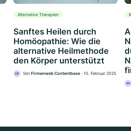
Alternative Therapien
A
Sanftes Heilen durch
A
Homöopathie: Wie die
N
alternative Heilmethode
d
den Körper unterstützt
N
f
Von
Firmenweb Contentbase
‧
10. Februar 2025
CB
AH