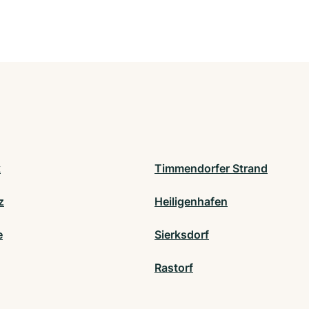
k
Timmendorfer Strand
z
Heiligenhafen
e
Sierksdorf
Rastorf