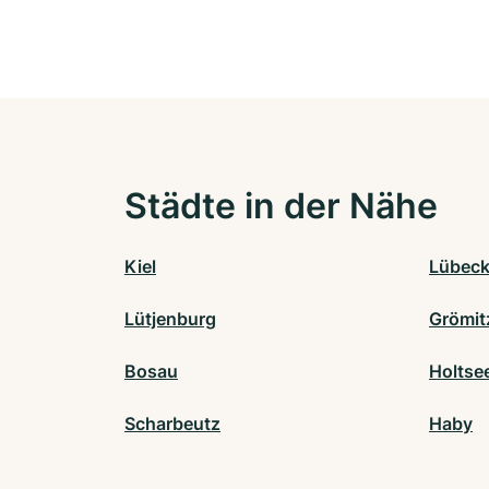
Städte in der Nähe
Kiel
Lübec
Lütjenburg
Grömit
Bosau
Holtse
Scharbeutz
Haby