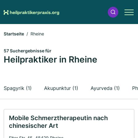
Startseite
Rheine
57 Suchergebnisse für
Heilpraktiker in Rheine
Spagyrik (1)
Akupunktur (1)
Ayurveda (1)
Ph
Mobile Schmerztherapeutin nach
chinesischer Art
Elter Str. 45, 48429 Rheine