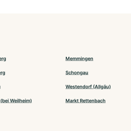
erg
Memmingen
rg
Schongau
g
Westendorf (Allgäu)
 (bei Weilheim)
Markt Rettenbach