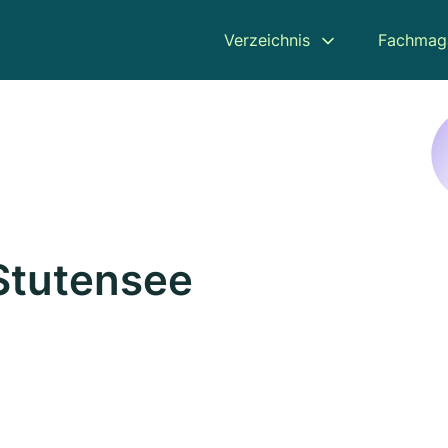
Verzeichnis
Fachmag
 Stutensee