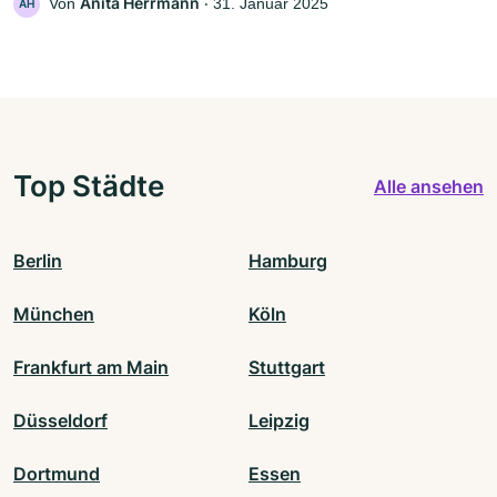
Anita Herrmann
Von
‧
31. Januar 2025
AH
Top Städte
Alle ansehen
Berlin
Hamburg
München
Köln
Frankfurt am Main
Stuttgart
Düsseldorf
Leipzig
Dortmund
Essen