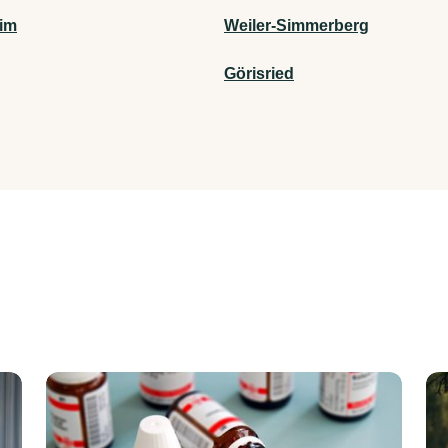
im
Weiler-Simmerberg
Görisried