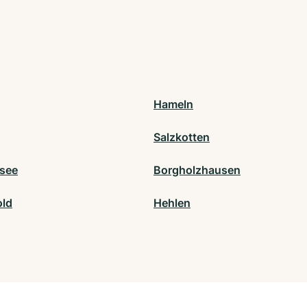
Hameln
Salzkotten
see
Borgholzhausen
ld
Hehlen