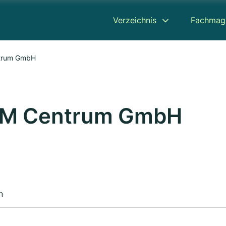
Verzeichnis
Fachmag
ntrum GmbH
TCM Centrum GmbH
n